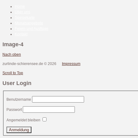
Home
Über uns
Speisekarte
Monatsangebote
Feiern und Ausflüge
Kontakt
Image-4
Nach oben
zurlinde-schierensee.de
©
2026
Impressum
Scroll to Top
User Login
Benutzername
Passwort
Angemeldet bleiben