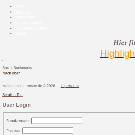
Home
Über uns
Speisekarte
Monatsangebote
Feiern und Ausflüge
Kontakt
Hier f
Highlig
Social Bookmarks
Nach oben
zurlinde-schierensee.de
©
2026
Impressum
Scroll to Top
User Login
Benutzername
Passwort